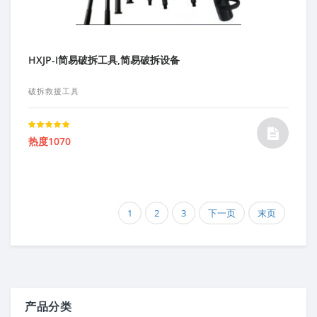
HXJP-I简易破拆工具,简易破拆设备
破拆救援工具
Rated
热度1070
5.00
out of 5
1
2
3
下一页
末页
产品分类