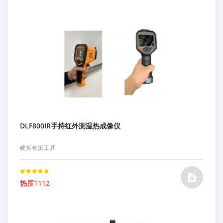
DLF800IR手持红外测温热成像仪
破拆救援工具
Rated
热度1112
5.00
out of 5