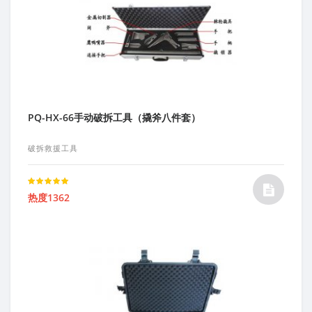
PQ-HX-66手动破拆工具（撬斧八件套）
破拆救援工具
Rated
热度1362
5.00
out of 5