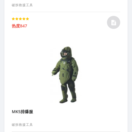
破拆救援工具
Rated
热度847
5.00
out of 5
MK5排爆服
破拆救援工具