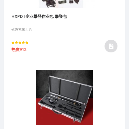
HXPD-I专业攀登作业包 攀登包
破拆救援工具
Rated
热度912
5.00
out of 5