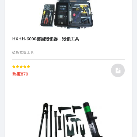
HXHH-6000德国毁锁器，毁锁工具
破拆救援工具
Rated
热度870
5.00
out of 5