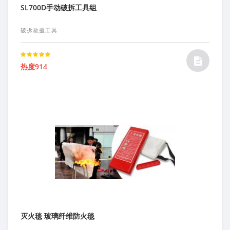
SL700D手动破拆工具组
破拆救援工具
Rated
热度914
5.00
out of 5
灭火毯 玻璃纤维防火毯