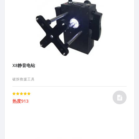
X8静音电钻
破拆救援工具
Rated
热度913
5.00
out of 5