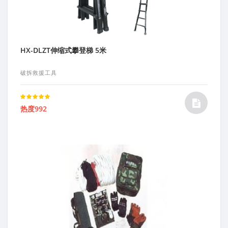
HX-DLZT伸缩式攀登梯 5米
破拆救援工具
Rated
热度992
5.00
out of 5