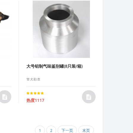
大号铝制气味鉴别罐(8只装/箱)
警犬勘查
Rated
热度1117
5.00
out of 5
1
2
下一页
末页