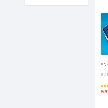
HX
警犬
Rated
热度
5.00
ou