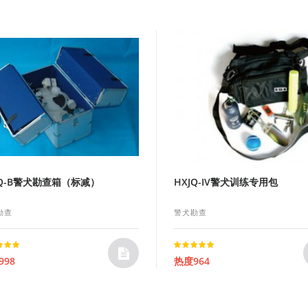
JQ-B警犬勘查箱（标减）
HXJQ-IV警犬训练专用包
勘查
警犬勘查
Rated
998
热度964
t of 5
5.00
out of 5