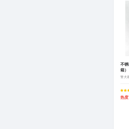
不锈
箱）
警犬
Rated
热度1
5.00
ou