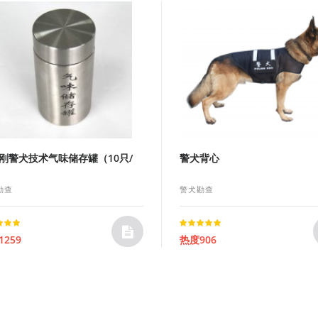
刚警犬技术气味储存罐（10只/
警犬背心
勘查
警犬勘查
Rated
259
热度906
t of 5
5.00
out of 5