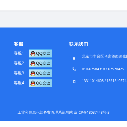
客服
联系我们
客服1：
北京市丰台区马家堡西路嘉园一
客服2：
010-67584318 / 67570425
客服3：
13311014608 / 1861840574
客服4：
工业和信息化部备案管理系统网站 京ICP备18037448号-3