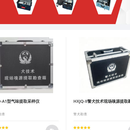
K9-A1型气味提取采样仪
HXJQ-II警犬技术现场嗅源提
勘查
警犬勘查