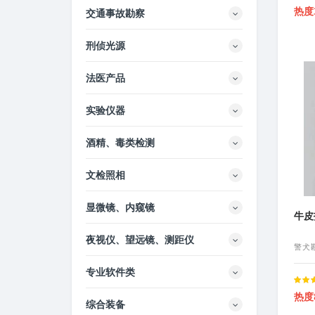
Rated
热度
交通事故勘察
5.00
ou
刑侦光源
法医产品
实验仪器
酒精、毒类检测
文检照相
显微镜、内窥镜
牛皮
夜视仪、望远镜、测距仪
警犬
专业软件类
Rated
热度
5.00
ou
综合装备