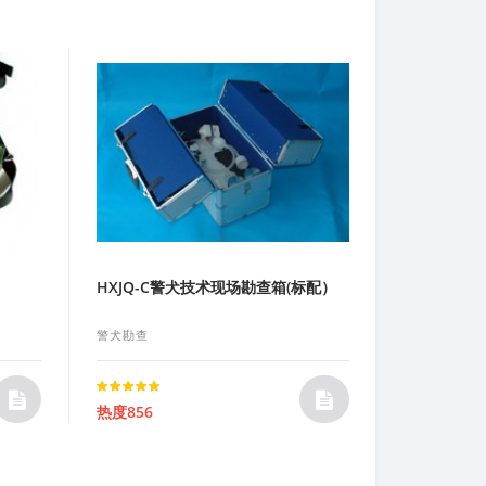
HXJQ-C警犬技术现场勘查箱(标配）
警犬勘查
Rated
热度856
5.00
out of 5