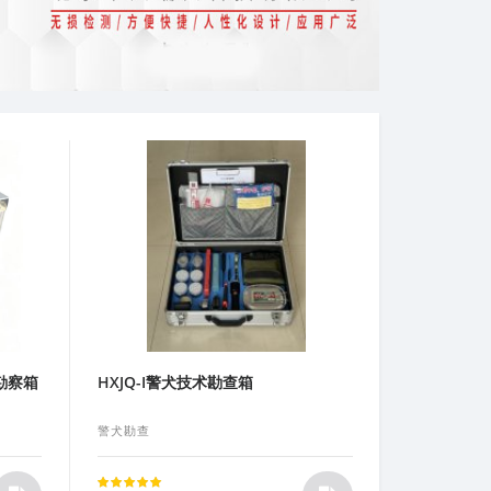
取勘察箱
HXJQ-I警犬技术勘查箱
警犬勘查