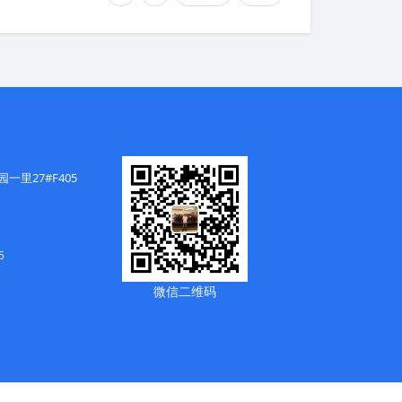
里27#F405
5
微信二维码