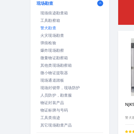
现场勘查
现场痕迹勘查箱
工具勘察箱
警犬勘查
火灾现场勘查
弹痕检验
爆炸现场勘察
微量物证勘察箱
其他类现场勘察箱
微小物证提取器
现场通道踏板
现场封锁带，现场防护
人员防护，勘查服
物证封装产品
NJ
物证标牌与号码
工具类痕迹
警犬
其它现场勘查产品