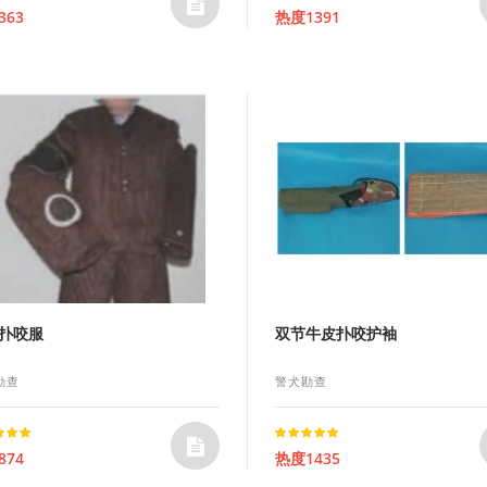
Rated
363
热度1391
t of 5
5.00
out of 5
扑咬服
双节牛皮扑咬护袖
勘查
警犬勘查
Rated
874
热度1435
t of 5
5.00
out of 5