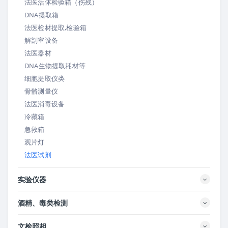
法医活体检验箱（伤残）
DNA提取箱
法医检材提取,检验箱
解剖室设备
法医器材
DNA生物提取耗材等
细胞提取仪类
骨骼测量仪
法医消毒设备
冷藏箱
急救箱
观片灯
法医试剂
实验仪器
酒精、毒类检测
文检照相