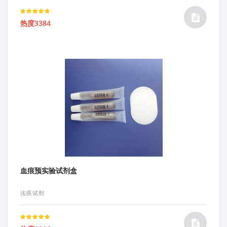
Rated
热度3384
5.00
out of 5
血痕预实验试剂盒
法医试剂
Rated