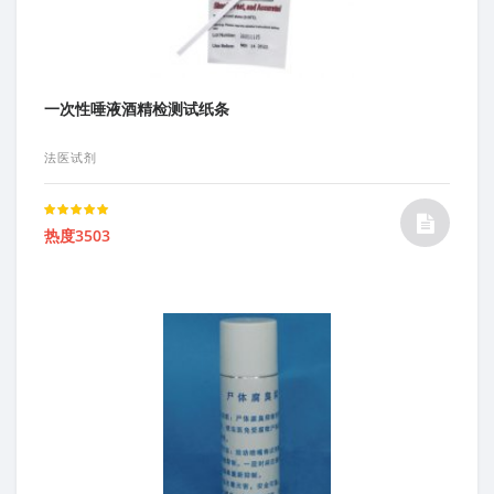
一次性唾液酒精检测试纸条
法医试剂
Rated
热度3503
5.00
out of 5