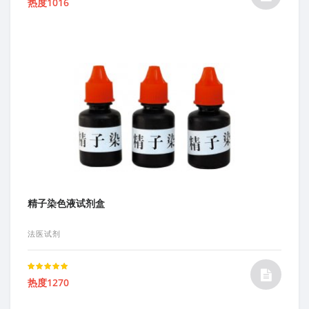
热度1016
5.00
out of 5
精子染色液试剂盒
法医试剂
Rated
热度1270
5.00
out of 5