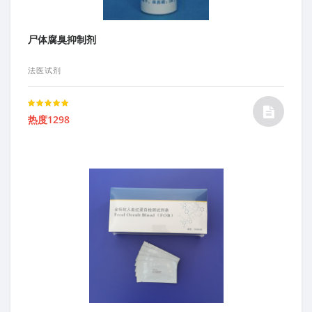
尸体腐臭抑制剂
法医试剂
Rated
热度1298
5.00
out of 5