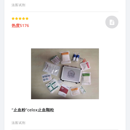
法医试剂
Rated
热度5176
5.00
out of 5
“止血粉”celox止血颗粒
法医试剂